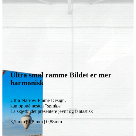
Ultra smal ramme Bildet er mer
harmonisk
Ultra-Narrow Frame Design,
kan oppnå nesten "sømløs"
La skjøtbildet presentere jevnt og fantastisk
3,5 mm | 1,8 mm | 0,88mm