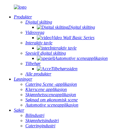
Produkter
Digital skilting
Digital skilting
Videovegg
Video Wall Basic Series
Interaktiv tavle
Interaktiv tavle
Spesiell digital skilting
Automotive sceneapplikasjon
Tilbehør
Tilbehørssiden
Alle produkter
Løsninger
Catering Scene -applikasjon
Klærscene applikasjon
Skjønnhetssceneapplikasjon
Søknad om økonomisk scene
Automotive sceneapplikasjon
Saker
Bilindustri
Skjønnhetsindustri
Cateringindustri