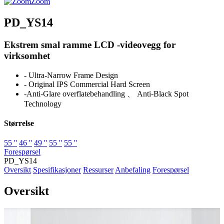
Zoom
PD_YS14
Ekstrem smal ramme LCD -videovegg for
virksomhet
- Ultra-Narrow Frame Design
- Original IPS Commercial Hard Screen
-Anti-Glare overflatebehandling 、 Anti-Black Spot
Technology
Størrelse
55 ''
46 ''
49 ''
55 ''
55 ''
Forespørsel
PD_YS14
Oversikt
Spesifikasjoner
Ressurser
Anbefaling
Forespørsel
Oversikt