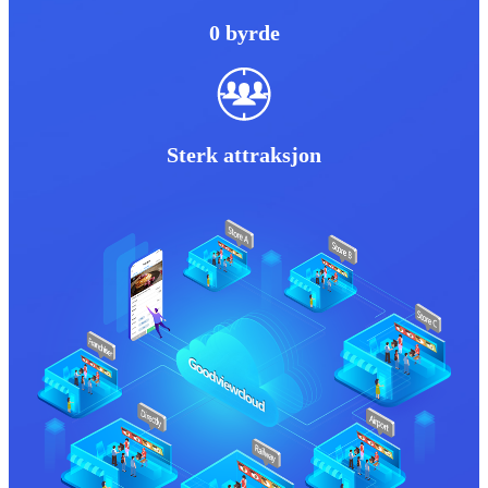
0 byrde
Sterk attraksjon