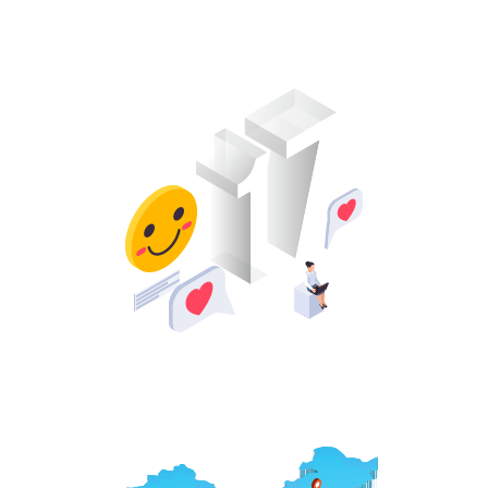
17
år
Akkumulering av serviceopplevelse
5000
+
Antall utsalgssteder