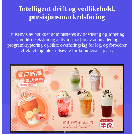
Intelligent drift og vedlikehold,
presisjonsmarkedsføring
Titusenvis av butikker administreres av tidsdeling og sonering,
sanntidsdeteksjon og aktiv reparasjon av anomalier, og
programkryptering og sikre overføringslag for lag, og forbedrer
effektivt digitale driftsevne for kommersiell plass.