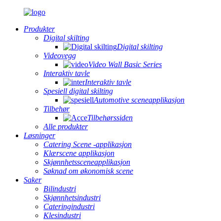
Produkter
Digital skilting
Digital skilting
Videovegg
Video Wall Basic Series
Interaktiv tavle
Interaktiv tavle
Spesiell digital skilting
Automotive sceneapplikasjon
Tilbehør
Tilbehørssiden
Alle produkter
Løsninger
Catering Scene -applikasjon
Klærscene applikasjon
Skjønnhetssceneapplikasjon
Søknad om økonomisk scene
Saker
Bilindustri
Skjønnhetsindustri
Cateringindustri
Klesindustri