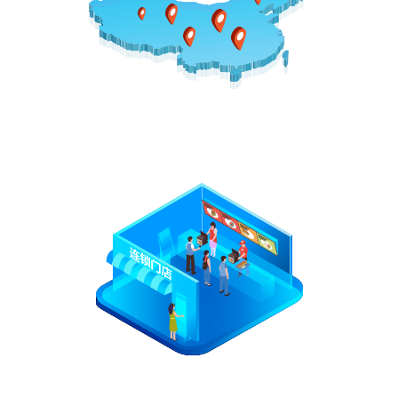
100 000
Familie+
Antall butikker dekket
1.000.000
Tårn+