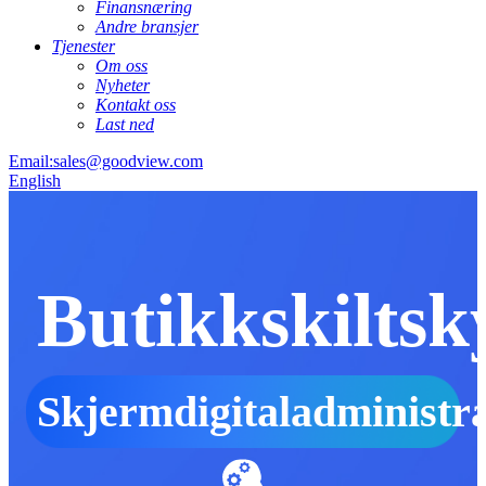
Finansnæring
Andre bransjer
Tjenester
Om oss
Nyheter
Kontakt oss
Last ned
Email:sales@goodview.com
English
Butikkskiltsk
Skjermdigitaladministr