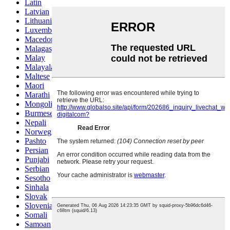
Latin
Latvian
Lithuanian
Luxembou..
Macedonian
Malagasy
Malay
Malayalam
Maltese
Maori
Marathi
Mongolian
Burmese
Nepali
Norwegian
Pashto
Persian
Punjabi
Serbian
Sesotho
Sinhala
Slovak
Slovenian
Somali
Samoan